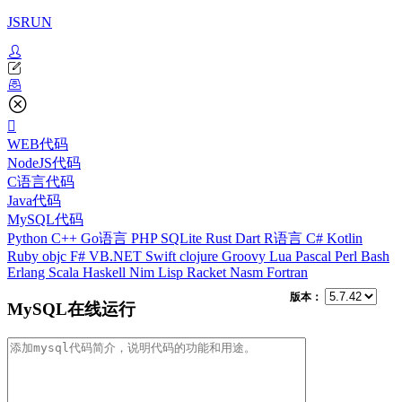
JSRUN
WEB代码
NodeJS代码
C语言代码
Java代码
MySQL代码
Python
C++
Go语言
PHP
SQLite
Rust
Dart
R语言
C#
Kotlin
Ruby
objc
F#
VB.NET
Swift
clojure
Groovy
Lua
Pascal
Perl
Bash
Erlang
Scala
Haskell
Nim
Lisp
Racket
Nasm
Fortran
版本：
MySQL在线运行