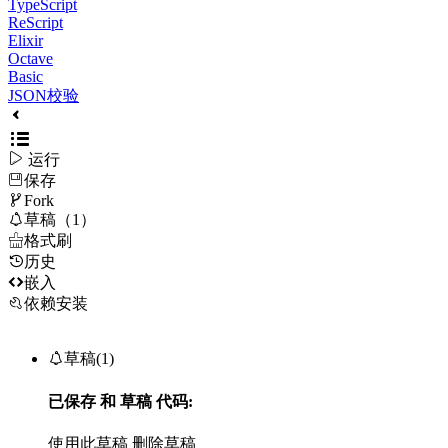
TypeScript
ReScript
Elixir
Octave
Basic
JSON校验

运行
保存

Fork

草稿（1）

格式刷
历史

嵌入
依赖安装

草稿(1)
已保存
和
草稿
代码:
使用此草稿
删除草稿