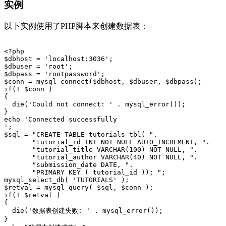
实例
以下实例使用了PHP脚本来创建数据表：
<?php

$dbhost = 'localhost:3036';

$dbuser = 'root';

$dbpass = 'rootpassword';

$conn = mysql_connect($dbhost, $dbuser, $dbpass);

if(! $conn )

{

  die('Could not connect: ' . mysql_error());

}

echo 'Connected successfully

';

$sql = "CREATE TABLE tutorials_tbl( ".

       "tutorial_id INT NOT NULL AUTO_INCREMENT, ".

       "tutorial_title VARCHAR(100) NOT NULL, ".

       "tutorial_author VARCHAR(40) NOT NULL, ".

       "submission_date DATE, ".

       "PRIMARY KEY ( tutorial_id )); ";

mysql_select_db( 'TUTORIALS' );

$retval = mysql_query( $sql, $conn );

if(! $retval )

{

  die('数据表创建失败: ' . mysql_error());

}
