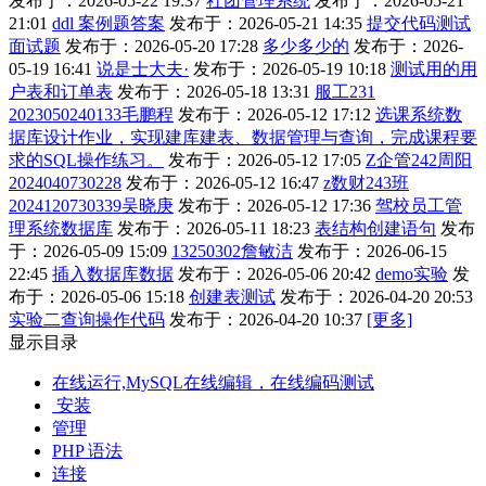
发布于：2026-05-22 19:37
社团管理系统
发布于：2026-05-21
21:01
ddl 案例题答案
发布于：2026-05-21 14:35
提交代码测试
面试题
发布于：2026-05-20 17:28
多少多少的
发布于：2026-
05-19 16:41
说是士大夫·
发布于：2026-05-19 10:18
测试用的用
户表和订单表
发布于：2026-05-18 13:31
服工231
2023050240133毛鹏程
发布于：2026-05-12 17:12
选课系统数
据库设计作业，实现建库建表、数据管理与查询，完成课程要
求的SQL操作练习。
发布于：2026-05-12 17:05
Z企管242周阳
2024040730228
发布于：2026-05-12 16:47
z数财243班
2024120730339吴晓庚
发布于：2026-05-12 17:36
驾校员工管
理系统数据库
发布于：2026-05-11 18:23
表结构创建语句
发布
于：2026-05-09 15:09
13250302詹敏洁
发布于：2026-06-15
22:45
插入数据库数据
发布于：2026-05-06 20:42
demo实验
发
布于：2026-05-06 15:18
创建表测试
发布于：2026-04-20 20:53
实验二查询操作代码
发布于：2026-04-20 10:37
[更多]
显示目录
在线运行,MySQL在线编辑，在线编码测试
安装
管理
PHP 语法
连接