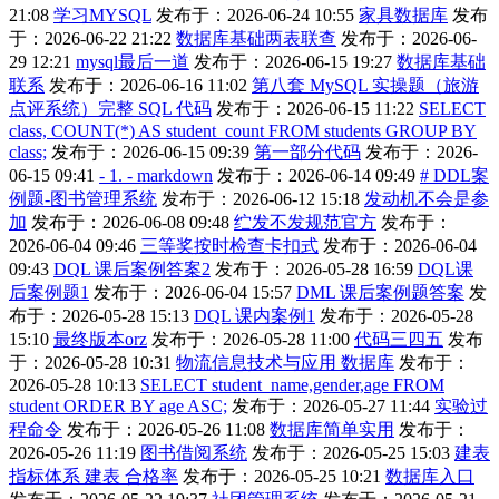
21:08
学习MYSQL
发布于：2026-06-24 10:55
家具数据库
发布
于：2026-06-22 21:22
数据库基础两表联查
发布于：2026-06-
29 12:21
mysql最后一道
发布于：2026-06-15 19:27
数据库基础
联系
发布于：2026-06-16 11:02
第八套 MySQL 实操题（旅游
点评系统）完整 SQL 代码
发布于：2026-06-15 11:22
SELECT
class, COUNT(*) AS student_count FROM students GROUP BY
class;
发布于：2026-06-15 09:39
第一部分代码
发布于：2026-
06-15 09:41
- 1. - markdown
发布于：2026-06-14 09:49
# DDL案
例题-图书管理系统
发布于：2026-06-12 15:18
发动机不会是参
加
发布于：2026-06-08 09:48
纻发不发规范官方
发布于：
2026-06-04 09:46
三等奖按时检查卡扣式
发布于：2026-06-04
09:43
DQL 课后案例答案2
发布于：2026-05-28 16:59
DQL课
后案例题1
发布于：2026-06-04 15:57
DML 课后案例题答案
发
布于：2026-05-28 15:13
DQL 课内案例1
发布于：2026-05-28
15:10
最终版本orz
发布于：2026-05-28 11:00
代码三四五
发布
于：2026-05-28 10:31
物流信息技术与应用 数据库
发布于：
2026-05-28 10:13
SELECT student_name,gender,age FROM
student ORDER BY age ASC;
发布于：2026-05-27 11:44
实验过
程命令
发布于：2026-05-26 11:08
数据库简单实用
发布于：
2026-05-26 11:19
图书借阅系统
发布于：2026-05-25 15:03
建表
指标体系 建表 合格率
发布于：2026-05-25 10:21
数据库入口