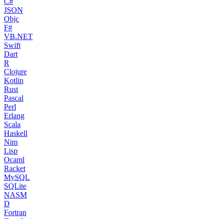
C#
JSON
Objc
F#
VB.NET
Swift
Dart
R
Clojure
Kotlin
Rust
Pascal
Perl
Erlang
Scala
Haskell
Nim
Lisp
Ocaml
Racket
MySQL
SQLite
NASM
D
Fortran